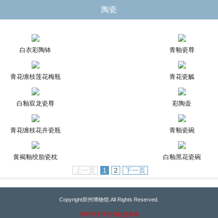
陶瓷
白衣彩陶钵
青釉瓷尊
青花缠枝莲花梅瓶
青花瓷觚
白釉双龙瓷尊
彩陶壶
青花缠枝花卉瓷瓶
青釉瓷碗
黄褐釉绞胎瓷枕
白釉黑花瓷碗
上一页
1
2
下一页
Copyright郑州博物馆.All Rights Reserved.
郑州市文明行为促进条例