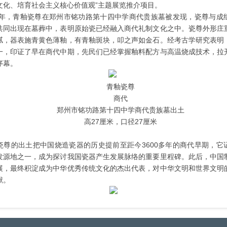
文化、培育社会主义核心价值观”主题展览推介项目。
65年，青釉瓷尊在郑州市铭功路第十四中学商代贵族墓被发现，瓷尊与成
共同出现在墓葬中，表明原始瓷已经融入商代礼制文化之中。瓷尊外形庄
腻，器表施青黄色薄釉，有青釉斑块，叩之声如金石。经考古学研究表明
一，印证了早在商代中期，先民们已经掌握釉料配方与高温烧成技术，拉
序幕。
青釉瓷尊
商代
郑州市铭功路第十四中学商代贵族墓出土
高27厘米，口径27厘米
瓷尊的出土把中国烧造瓷器的历史提前至距今3600多年的商代早期，它
发源地之一，成为探讨我国瓷器产生发展脉络的重要里程碑。此后，中国
展，最终积淀成为中华优秀传统文化的杰出代表，对中华文明和世界文明
献。