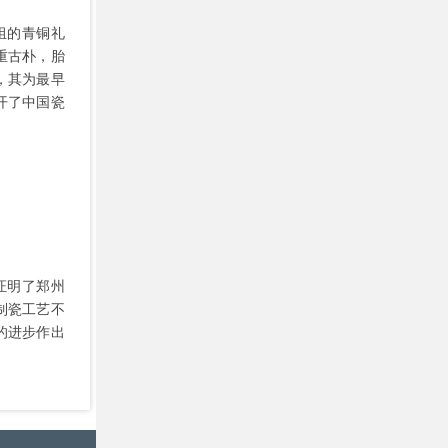
组的青铜礼
重古朴，胎
，其为最早
开了中国瓷
证明了郑州
制瓷工艺不
的进步作出