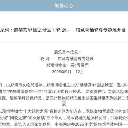
郑博动态
系列：赫赫其华 国之珍宝：瓷·源——馆藏青釉瓷尊专题展开幕
展览基本信息：
瓷·源——馆藏青釉瓷尊专题展
郑州博物馆一层4号展厅
2025年9月—12月
5日，由郑州市文物局指导，郑州博物馆主办的“赫赫其华 国之珍宝：瓷·源
题展”在郑州博物馆一层4号展厅正式拉开帷幕。展览贯彻“让文物活起来
挖掘、细致阐释馆藏精品，是郑州博物馆精心推出的国宝特展系列的第二
以郑州博物馆“十大镇馆之宝”青釉瓷尊为切入点，深挖文物背后蕴含的文
发现”“陶瓷之变”“薪火赓续”三个单元，展示瓷器的起源和发展，引导观
国智慧。展览入选国家文物局、中央网信办2025年度“博物馆里读中国—