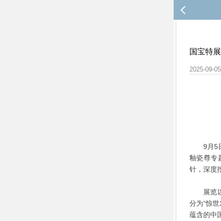
国宝特展
2025-09-05
9月
釉瓷尊专
针，深度
展览
分为“惊世
蕴含的中