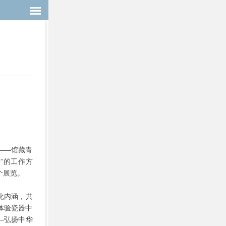
——馆藏青
”的工作方
个展览。
化内涵，共
众体验瓷器中
—弘扬中华