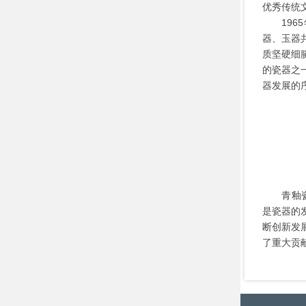
优秀传统
19
器、玉器
质坚硬细
的瓷器之
器发展的
青釉
是瓷器的
断创新发
了重大贡